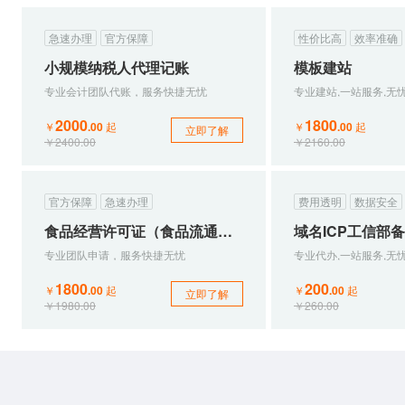
急速办理
专业服务
官方保障
及时高效
品质保证
性价比高
官方保障
效率准确
小规模纳税人代理记账
个人社保代缴
模板建站
专业会计团队代账，服务快捷无忧
专业团队办理，服务快捷无忧
专业建站,一站服务,无
专业团队申
2000
980
1800
1800
￥
.00
￥
起
.
00
起
￥
.00
￥
起
.
0
立即了解
立即了解
￥2400.00
￥1180.00
￥2160.00
￥1980.00
官方保障
专业服务
急速办理
及时高效
品质保证
费用透明
官方保障
数据安全
税务变更
食品经营许可证（食品流通许可证）
域名ICP工信部
网络文
专业团队申请，服务快捷无忧
专业团队，快捷服务；专人指导，省时...
专业代办,一站服务,无
专业团队办
1800
1000
200
14000
￥
.00
￥
起
.
00
起
￥
.00
起
￥
.
立即了解
立即了解
￥1980.00
￥1200.00
￥260.00
￥16000.0