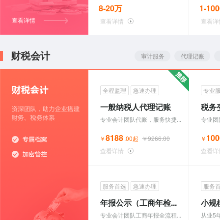
8-20万
1-10
查看详情
查看详情
查看详
财税会计
审计服务
代理记账
全程监理
急速办理
专业
一般纳税人代理记账
税务
专业会计团队代账，服务快捷...
专业团
8188
100
￥
.00起
￥9266.00
￥
查看详情
查看详
服务首选
急速办理
服务
年报公示（工商年检...
小规模
专业会计团队工商年报全流程...
从业5