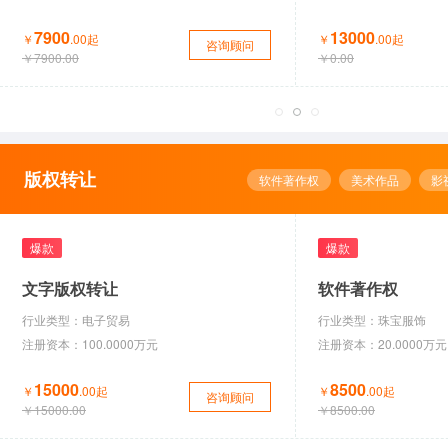
9500
30200
￥
￥
.00起
.00起
￥
咨询顾问
咨询顾问
咨询顾问
咨询顾问
￥9500.00
￥30200.00
￥
版权转让
软件著作权
美术作品
影
爆款
华南地区 男女鞋旗舰店 动态...
音频版权
华东地区 传统滋补营养品旗舰...
行业类型：建筑装饰
网点类型：天猫
行
注册资本：100.0000万元
店铺类型：旗舰店
注
10000
110000
￥
￥
.00起
.00起
￥
咨询顾问
咨询顾问
咨询顾问
咨询顾问
￥10000.00
￥110000.00
￥