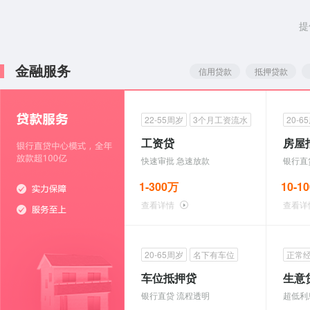
提
金融服务
信用贷款
抵押贷款
22-55周岁
3个月工资流水
20-6
工资贷
房屋
快速审批 急速放款
银行直
1-300万
10-1
查看详情
查看详
20-65周岁
名下有车位
正常
车位抵押贷
生意
银行直贷 流程透明
超低利