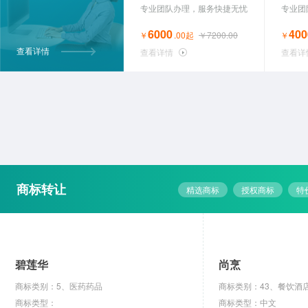
专业团队办理，服务快捷无忧
专业团
6000
400
￥
.00起
￥7200.00
￥
查看详情
查看详情
查看详
商标转让
精选商标
授权商标
特
精品
精品
无人机
纸莺
一种高效工具系统
商标类别：25、服装鞋帽
所属行业：作业/运输
商
商标类型：中文
专利类型：发明专利
商